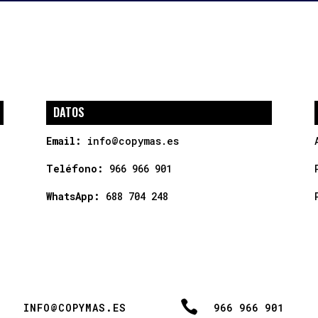
DATOS
Email:
info@copymas.es
Teléfono:
966 966 901
WhatsApp:
688 704 248

INFO@COPYMAS.ES
966 966 901