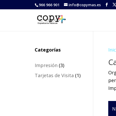
966 966 901
info@copymas.es
Categorías
Ini
C
3
Impresión
3
Org
productos
1
Tarjetas de Visita
1
per
producto
Imp
N