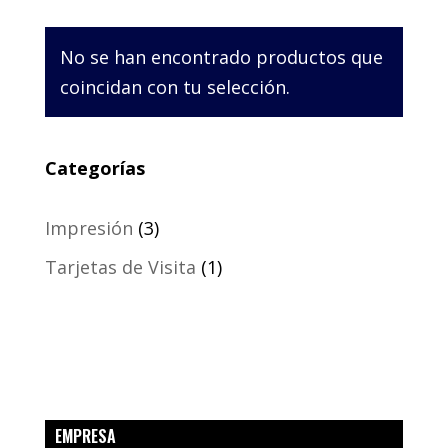
No se han encontrado productos que
coincidan con tu selección.
Categorías
3
Impresión
3
productos
1
Tarjetas de Visita
1
producto
EMPRESA