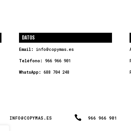
DATOS
Email:
info@copymas.es
Teléfono:
966 966 901
WhatsApp:
688 704 248

INFO@COPYMAS.ES
966 966 901