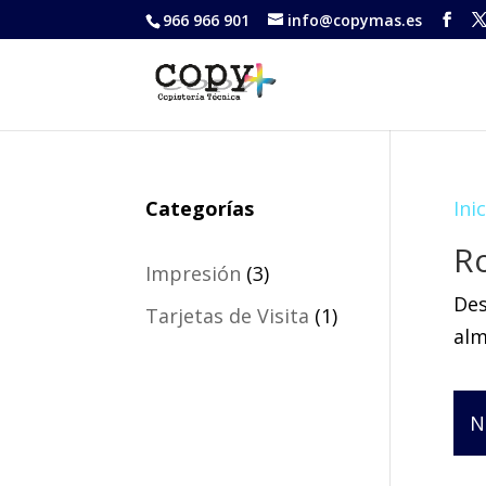
966 966 901
info@copymas.es
Categorías
Ini
Ro
3
Impresión
3
Des
productos
1
Tarjetas de Visita
1
alm
producto
N