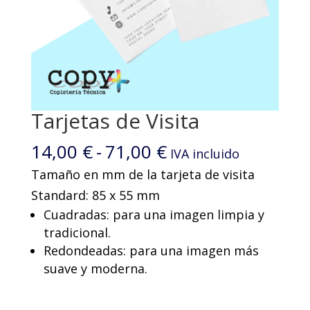
Tarjetas de Visita
Rango
14,00
€
-
71,00
€
IVA incluido
de
Tamaño en mm de la tarjeta de visita
precios:
Standard: 85 x 55 mm
desde
Cuadradas: para una imagen limpia y
14,00 €
tradicional.
Redondeadas: para una imagen más
hasta
suave y moderna.
71,00 €